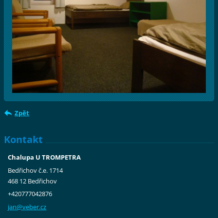
Zpět
Kontakt
Chalupa U TROMPETRA
Bedřichov č.e. 1714
468 12 Bedřichov
+420777042876
jan@vebe
r.cz