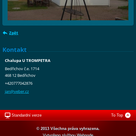
Zpět
Kontakt
Chalupa U TROMPETRA
Bedřichov č.e. 1714
468 12 Bedřichov
+420777042876
jan@vebe
r.cz
Standardní verze
To Top
© 2013 Všechna práva vyhrazena.
Vytvořeno službou
Webnode