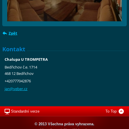
Zpět
Kontakt
Chalupa U TROMPETRA
Bedřichov č.e. 1714
468 12 Bedřichov
+420777042876
jan@vebe
r.cz
Standardní verze
To Top
© 2013 Všechna práva vyhrazena.