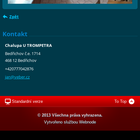
Zpět
Kontakt
Chalupa U TROMPETRA
Bedřichov č.e. 1714
468 12 Bedřichov
+420777042876
jan@vebe
r.cz
Standardní verze
To Top
© 2013 Všechna práva vyhrazena.
Vytvořeno službou
Webnode