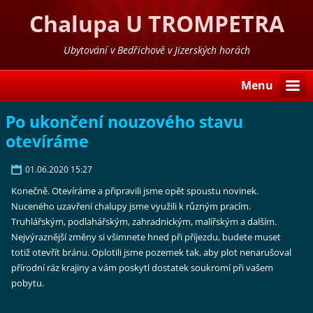
Chalupa U TROMPETRA
Ubytování v Bedřichově v Jizerských horách
Menu
Po ukončení nouzového stavu
otevíráme
01.06.2020 15:27
Konečně. Otevíráme a připravili jsme opět spoustu novinek.
Nuceného uzavření chalupy jsme využili k různým pracím.
Truhlářským, podlahářským, zahradnickým, malířským a dalším.
Nejvýraznější změny si všimnete hned při příjezdu, budete muset
totiž otevřít bránu. Oplotili jsme pozemek tak, aby plot nenarušoval
přírodní ráz krajiny a vám poskytl dostatek soukromí při vašem
pobytu.