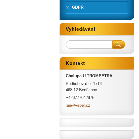
GDPR
Vyhledávání
Kontakt
Chalupa U TROMPETRA
Bedřichov č.e. 1714
468 12 Bedřichov
+420777042876
jan@vebe
r.cz