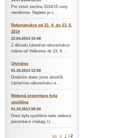
19.07.2014 22:03
Pro zimní sezónu 2014/15 ceny
neměníme. Najdete je v...
Rekonstrukce od 21. 4. do 23. 6.
2014
22.04.2014 15:48
Z důvodu částečné rekonstrukce
máme od Velikonoc do 23. 6....
Otvíráme
01.10.2013 12:00
Dnešním dnem jsme ukončili
částečnou rekonstrukci a...
Webová prezentace byla
spuštěna
01.10.2013 09:20
Dnes byla spuštěna naše webová
prezentace chalupy U...
<<
<
1
|
2