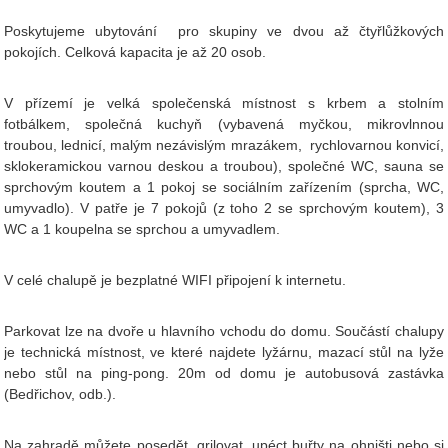
Poskytujeme ubytování pro skupiny ve dvou až čtyřlůžkových
pokojích. Celková kapacita je až 20 osob.
V přízemí je velká společenská místnost s krbem a stolním
fotbálkem, společná kuchyň (vybavená myčkou, mikrovlnnou
troubou, lednicí, malým nezávislým mrazákem, rychlovarnou konvicí,
sklokeramickou varnou deskou a troubou), společné WC, sauna se
sprchovým koutem a 1 pokoj se sociálním zařízením (sprcha, WC,
umyvadlo). V patře je 7 pokojů (z toho 2 se sprchovým koutem), 3
WC a 1 koupelna se sprchou a umyvadlem.
V celé chalupě je bezplatné WIFI připojení
k internetu.
Parkovat lze na dvoře u hlavního vchodu do domu. Součástí chalupy
je technická místnost, ve které najdete lyžárnu, mazací stůl na lyže
nebo stůl na ping-pong.
20m od domu je autobusová zastávka
(Bedřichov, odb.).
Na zahradě můžete posedět, grilovat, upéct buřty na ohništi nebo si