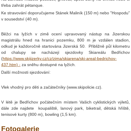
třeba zahrát pétanque.
Ke stravování doporučujeme Stánek Maliník (150 m) nebo "Hospodu"
v sousedství (40 m).
Běžci na lyžích v zimě ocení upravovaný nástup na Jizerskou
magistrálu hned na hranici pozemku, 800 m je vzdálen stadion,
odkud je každoročně startována Jizerská 50. Přibližně půl kilometru
od chalupy se nacházejí sjezdovky Skiareálu Bedřichov
(
https://www.skijizerky.cz/cz/zima/skiarena/ski-areal-bedrichov-
437.htm) -
za sněhu dostupné na lyžích.
Další možnosti sjezdování:
Vlek vhodný pro děti a začátečníky (www.skipolicie.cz).
V létě je Bedřichov počátečním místem Vašich cyklistických výletů,
dále zde najdete koupaliště, lanový park, biketrail, dětská hřiště,
tenisové kurty (800 m), bowling (1,5 km).
Fotogalerie